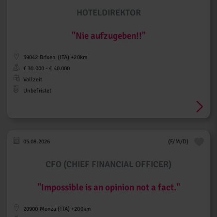
Personalwesen
(7)
HOTELDIREKTOR
Qualität / Umwelt / Arbeitssicherheit
/ Nachhaltigkeit
(1)
"Nie aufzugeben!!"
Sachbearbeitung
(1)
Sekretariat / Assistenz
(3)
39042 Brixen (ITA) +20km
Steuern / Revision / Treuhand
(2)
€ 30.000 - € 40.000
Vertrieb / Verkauf /
Vollzeit
Kundenbetreuung
(16)
Unbefristet
Verwaltung / Buchhaltung /
Controlling
(15)
05.08.2026
(F/M/D)
CFO (CHIEF FINANCIAL OFFICER)
"Impossible is an opinion not a fact."
20900 Monza (ITA) +200km