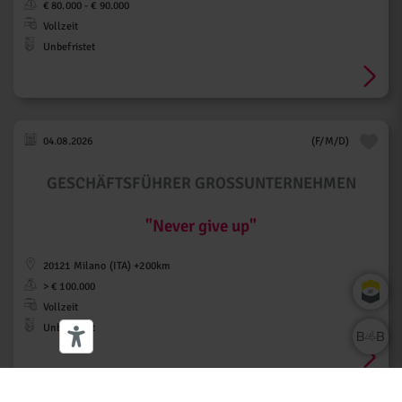
€ 80.000 - € 90.000
Vollzeit
Unbefristet
04.08.2026
(F/M/D)
GESCHÄFTSFÜHRER GROSSUNTERNEHMEN
"Never give up"
20121 Milano (ITA) +200km
> € 100.000
Vollzeit
Unbefristet