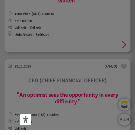
wollen"
1200 Wien (AUT) +200km
> € 100.000
Vollzeit
Teilzeit
Unbefristet
Befristet
25.11.2025
(F/M/D)
CFO (CHIEF FINANCIAL OFFICER)
"An optimist sees the opportunity in every
difficulty."
39100 Bolzano (ITA) +200km
> € 100.000
Vollzeit