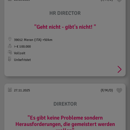
Personalwesen
(7)
HR DIRECTOR
Qualität / Umwelt / Arbeitssicherheit
/ Nachhaltigkeit
(1)
"Geht nicht - gibt's nicht! "
Sachbearbeitung
(1)
Sekretariat / Assistenz
(3)
39012 Meran (ITA) +50km
Steuern / Revision / Treuhand
(2)
> € 100.000
Vertrieb / Verkauf /
Vollzeit
Kundenbetreuung
(16)
Unbefristet
Verwaltung / Buchhaltung /
Controlling
(15)
27.11.2025
(F/M/D)
DIREKTOR
"Es gibt keine Probleme sondern
Herausforderungen, die gemeistert werden