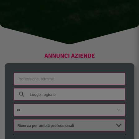
ANNUNCI AZIENDE
∞
Ricerca per ambiti professionali
Direzione / Management
(5)