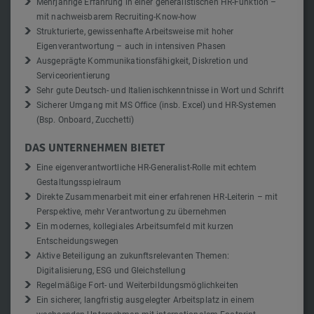
Mehrjährige Erfahrung in einer generalistischen HR-Funktion –
mit nachweisbarem Recruiting-Know-how
Strukturierte, gewissenhafte Arbeitsweise mit hoher
Eigenverantwortung – auch in intensiven Phasen
Ausgeprägte Kommunikationsfähigkeit, Diskretion und
Serviceorientierung
Sehr gute Deutsch- und Italienischkenntnisse in Wort und Schrift
Sicherer Umgang mit MS Office (insb. Excel) und HR-Systemen
(Bsp. Onboard, Zucchetti)
DAS UNTERNEHMEN BIETET
Eine eigenverantwortliche HR-Generalist-Rolle mit echtem
Gestaltungsspielraum
Direkte Zusammenarbeit mit einer erfahrenen HR-Leiterin – mit
Perspektive, mehr Verantwortung zu übernehmen
Ein modernes, kollegiales Arbeitsumfeld mit kurzen
Entscheidungswegen
Aktive Beteiligung an zukunftsrelevanten Themen:
Digitalisierung, ESG und Gleichstellung
Regelmäßige Fort- und Weiterbildungsmöglichkeiten
Ein sicherer, langfristig ausgelegter Arbeitsplatz in einem
wachsenden Unternehmen mit internationalem Footprint