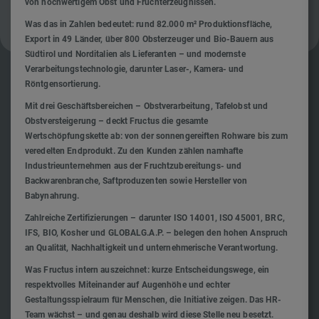
von hochwertigem Obst und Fruchterzeugnissen.
Was das in Zahlen bedeutet: rund 82.000 m² Produktionsfläche,
Export in 49 Länder, über 800 Obsterzeuger und Bio-Bauern aus
Südtirol und Norditalien als Lieferanten – und modernste
Verarbeitungstechnologie, darunter Laser-, Kamera- und
Röntgensortierung.
Mit drei Geschäftsbereichen – Obstverarbeitung, Tafelobst und
Obstversteigerung – deckt Fructus die gesamte
Wertschöpfungskette ab: von der sonnengereiften Rohware bis zum
veredelten Endprodukt. Zu den Kunden zählen namhafte
Industrieunternehmen aus der Fruchtzubereitungs- und
Backwarenbranche, Saftproduzenten sowie Hersteller von
Babynahrung.
Zahlreiche Zertifizierungen – darunter ISO 14001, ISO 45001, BRC,
IFS, BIO, Kosher und GLOBALG.A.P. – belegen den hohen Anspruch
an Qualität, Nachhaltigkeit und unternehmerische Verantwortung.
Was Fructus intern auszeichnet: kurze Entscheidungswege, ein
respektvolles Miteinander auf Augenhöhe und echter
Gestaltungsspielraum für Menschen, die Initiative zeigen. Das HR-
Team wächst – und genau deshalb wird diese Stelle neu besetzt.