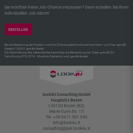
Sie möchten keine Job-Chance verpassen? Dann erstellen Sie Ihren
individuellen Job-Alarm!
ERSTELLEN
Bei der Besetzung der Position wird die Chancengleichheit zwischen Mann und Frau gemäß
Gesetzt 128/91 gewährleistet.
Die Übermittlung des Lebenslaufes berechtigt die Behandlung der Daten gemäß EU-
Verordnung 679/2016. Absolute Diskretion wird gewährleistet.
look4U Consulting GmbH
Hauptsitz Bozen
I-
39100
Bozen
(
BZ
)
Marie Curie Str. 15
Tel.
+39 0471 301 390
info@look4u.it
consulting@pec.look4u.it