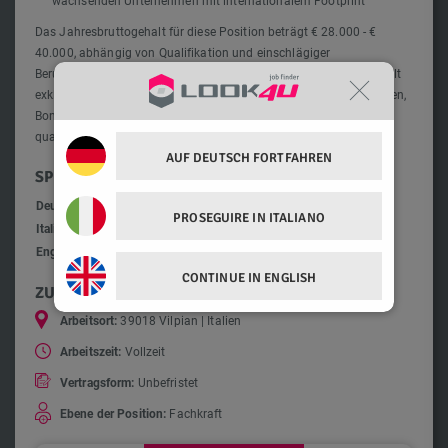
Das Jahresbruttogehalt für diese Position beträgt € 28.000 - €
40.000, abhängig von Qualifikation und einschlägiger
Berufserfahrung. Die Angabe bezieht sich auf das fixe Grundgehalt
exklusiver variabler Vergütungsbestandteile (z.B. Leistungsprämien,
Boni, Sachleistungen). Eine Überbezahlung ist bei bei besonders
qualifizierten Profilen ausdrücklich möglich.
AUF DEUTSCH FORTFAHREN
SPRACHKENNTNISSE
Deutsch
C2 - Annähernd muttersprachliche Kenntnisse
PROSEGUIRE IN ITALIANO
Italienisch
C1 - Fachkundige Sprachkenntnisse
Englisch
B1 - Fortgeschrittene Sprachverwendung
CONTINUE IN ENGLISH
ZUSÄTZLICHE INFORMATIONEN
Arbeitsort:
39018 Vilpian | Italien
Arbeitszeit:
Vollzeit
Vertragsform:
Unbefristet
Ebene der Position:
Fachkraft