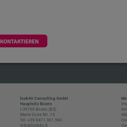
 KONTAKTIEREN
look4U Consulting GmbH
Nü
Hauptsitz Bozen
Im
I-
39100
Bozen
(
BZ
)
Da
Marie Curie Str. 15
Al
Tel.
+39 0471 301 390
Coo
info@look4u.it
Co