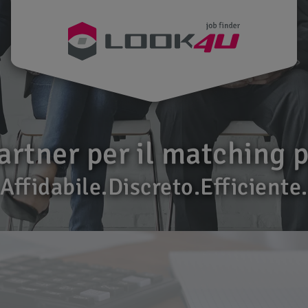
partner per il matching p
Affidabile.Discreto.Efficiente.