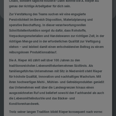
Chaos, sondern tägliche Routine? Dann könnte die A. Rieper AG
genau der richtige Arbeitgeber für dich sein.
Zur Verstärkung des Teams suchen wir eine engagierte
Persönlichkeit im Bereich Disposition, Materialplanung und
operative Beschaffung. In dieser verantwortungsvollen
Schnittstellenfunktion sorgst du dafür, dass Rohstoffe,
Verpackungsmaterialien und Handelswaren zur richtigen Zeit, in der
richtigen Menge und in der erforderlichen Qualität zur Verfügung
stehen – und leistest damit einen entscheidenden Beitrag zu einem
reibungslosen Produktionsablauf.
Die A. Rieper AG zählt seit über 100 Jahren zu den
traditionsreichsten Lebensmittelunternehmen Südtirols. Als
familiengeführtes Unternehmen mit Sitz in Niedervintl steht Rieper
für höchste Qualität, Innovation und nachhaltiges Wachstum. Mit
ihren hochwertigen Mehl-, Mühlen- und Getreideprodukten genießt
das Unternehmen weit über die Landesgrenzen hinaus einen
ausgezeichneten Ruf und beliefert sowohl den Fachhandel als auch
die Lebensmittelindustrie und das Bäcker- und
Konditorenhandwerk.
Trotz seiner langen Tradition blickt Rieper konsequent nach vorne: