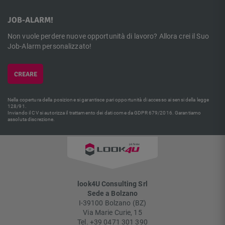
JOB-ALARM!
Non vuole perdere nuove opportunità di lavoro? Allora crei il Suo
Job-Alarm personalizzato!
CREARE
Nella copertura della posizione si garantisce pari opportunità di accesso ai sensi della legge
128/91.
Inviando il CV si autorizza il trattamento dei dati come da GDPR 679/2016. Garantiamo
assoluta discrezione.
look4U Consulting Srl
Sede a Bolzano
I-
39100
Bolzano
(
BZ
)
Via Marie Curie, 15
Tel.
+39 0471 301 390