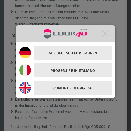
kommunizierst klar und lösungsorientiert
Gute Deutsch- und Italienischkenntnisse in Wort und Schrift;
sicherer Umgang mit MS Office und ERP- bzw.
Warenwirtschaftssystemen
L‘AZIENDA OFFRE
Eine verantwortungsvolle Schlüsselposition mit hoher
Eigenständigkeit und echter Wirkung auf den
AUF DEUTSCH FORTFAHREN
Unternehmenserfolg
Ein abwechslungsreiches Aufgabengebiet in einem soliden,
traditionsreichen Südtiroler Unternehmen mit stabiler
PROSEGUIRE IN ITALIANO
Marktposition und langfristiger Perspektive
Kurze Entscheidungswege, flache Hierarchien und ein
Arbeitsumfeld, in dem Eigeninitiative gesehen und geschätzt
CONTINUE IN ENGLISH
wird
Ein kollegiales, wertschätzendes Team mit echter Unterstützung
in der Einarbeitung und darüber hinaus
Raum zur fachlichen Weiterentwicklung – wer Leistung bringt,
hat hier Perspektive
Das Jahresbruttogehalt für diese Position beträgt € 35.000 - €