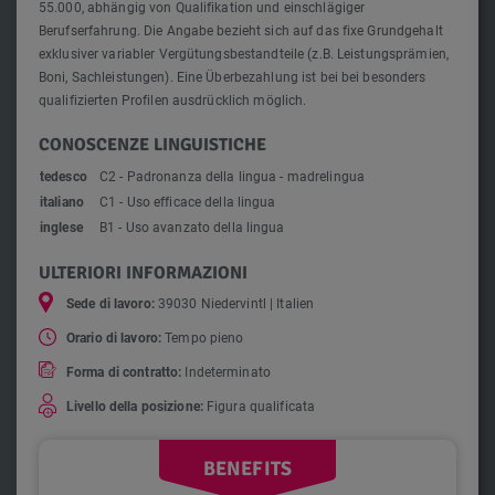
55.000, abhängig von Qualifikation und einschlägiger
Berufserfahrung. Die Angabe bezieht sich auf das fixe Grundgehalt
exklusiver variabler Vergütungsbestandteile (z.B. Leistungsprämien,
Boni, Sachleistungen). Eine Überbezahlung ist bei bei besonders
qualifizierten Profilen ausdrücklich möglich.
CONOSCENZE LINGUISTICHE
tedesco
C2 - Padronanza della lingua - madrelingua
italiano
C1 - Uso efficace della lingua
inglese
B1 - Uso avanzato della lingua
ULTERIORI INFORMAZIONI
Sede di lavoro:
39030 Niedervintl | Italien
Orario di lavoro:
Tempo pieno
Forma di contratto:
Indeterminato
Livello della posizione:
Figura qualificata
BENEFITS