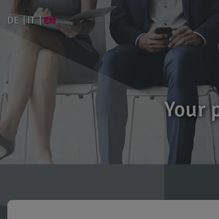
EN
DE
IT
Your 