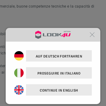
merciale, buone competenze tecniche e la capacità di
ribilmente nei settori idrotermosanitario, riscaldamento,
nti e nello sviluppo del business
 richiedono consulenza specialistica
AUF DEUTSCH FORTFAHREN
nterpersonali e forte orientamento al cliente
ai risultati
PROSEGUIRE IN ITALIANO
CONTINUE IN ENGLISH