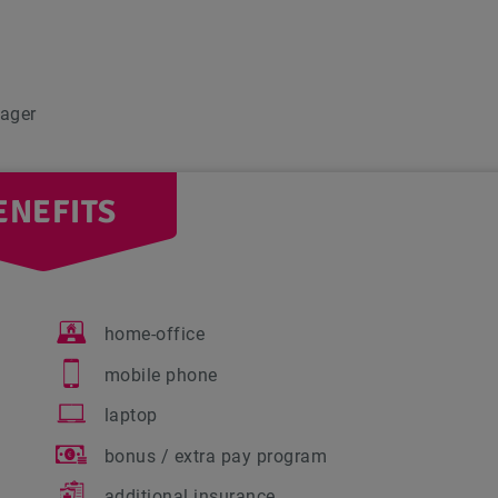
ager
ENEFITS
home-office
mobile phone
laptop
bonus / extra pay program
additional insurance